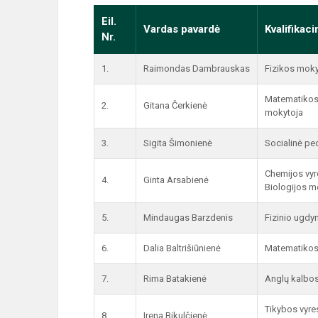
Eil.
Vardas pavardė
Kvalifikaci
Nr.
1.
Raimondas Dambrauskas
Fizikos mok
Matematikos 
2.
Gitana Čerkienė
mokytoja
3.
Sigita Šimonienė
Socialinė p
Chemijos vyr
4.
Ginta Arsabienė
Biologijos m
5.
Mindaugas Barzdenis
Fizinio ugd
6.
Dalia Baltrišiūnienė
Matematikos
7.
Rima Batakienė
Anglų kalbo
Tikybos vyre
8.
Irena Bikulčienė