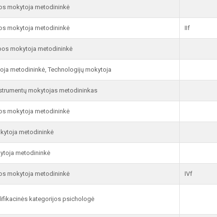
bos mokytoja metodininkė
bos mokytoja metodininkė
IIf
bos mokytoja metodininkė
oja metodininkė, Technologijų mokytoja
nstrumentų mokytojas metodininkas
bos mokytoja metodininkė
kytoja metodininkė
kytoja metodininkė
bos mokytoja metodininkė
IVf
lifikacinės kategorijos psichologė