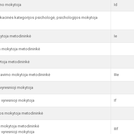
ymo mokytoja
Id
fikacinės kategorijos psichologė, psichologijos mokytoja
kytoja metodininkė
Ie
s mokytoja metodininkė
toja metodininkė
navimo mokytoja metodininkė
IIIe
vyresnioji mokytoja
vyresnioji mokytoja
If
bos mokytoja metodininkė
 mokytoja metodininkė
IIIf
vyresnioji mokytoja