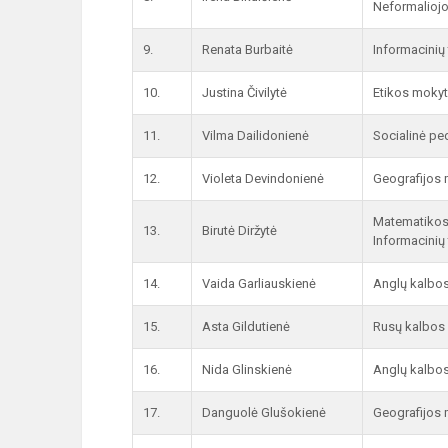
Neformaliojo
9.
Renata Burbaitė
Informacinių
10.
Justina Čivilytė
Etikos mokyto
11.
Vilma Dailidonienė
Socialinė p
12.
Violeta Devindonienė
Geografijos 
Matematikos 
13.
Birutė Diržytė
Informacinių
14.
Vaida Garliauskienė
Anglų kalbo
15.
Asta Gildutienė
Rusų kalbos
16.
Nida Glinskienė
Anglų kalbo
17.
Danguolė Glušokienė
Geografijos 