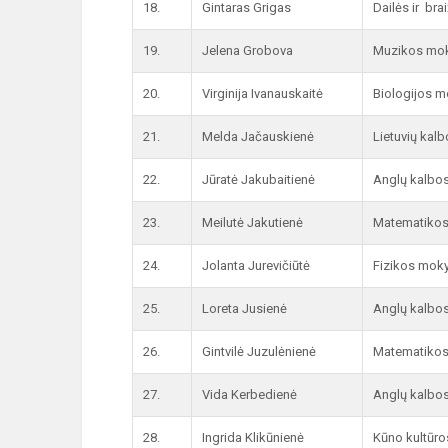
18.
Gintaras Grigas
Dailės ir br
19.
Jelena Grobova
Muzikos mok
20.
Virginija Ivanauskaitė
Biologijos m
21.
Melda Jačauskienė
Lietuvių kal
22.
Jūratė Jakubaitienė
Anglų kalbo
23.
Meilutė Jakutienė
Matematikos
24.
Jolanta Jurevičiūtė
Fizikos moky
25.
Loreta Jusienė
Anglų kalbo
26.
Gintvilė Juzulėnienė
Matematikos
27.
Vida Kerbedienė
Anglų kalbo
28.
Ingrida Klikūnienė
Kūno kultūro