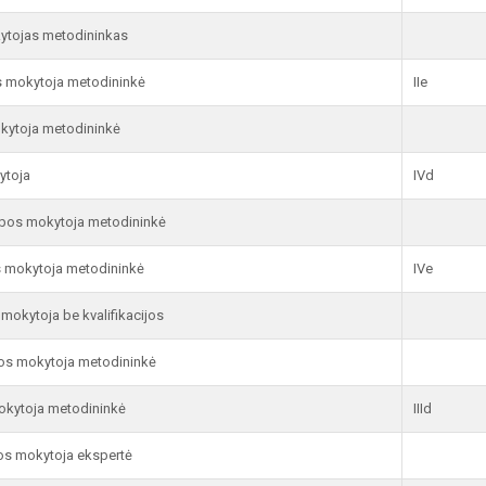
kytojas metodininkas
s mokytoja metodininkė
IIe
kytoja metodininkė
ytoja
IVd
lbos mokytoja metodininkė
 mokytoja metodininkė
IVe
okytoja be kvalifikacijos
bos mokytoja metodininkė
okytoja metodininkė
IIId
os mokytoja ekspertė