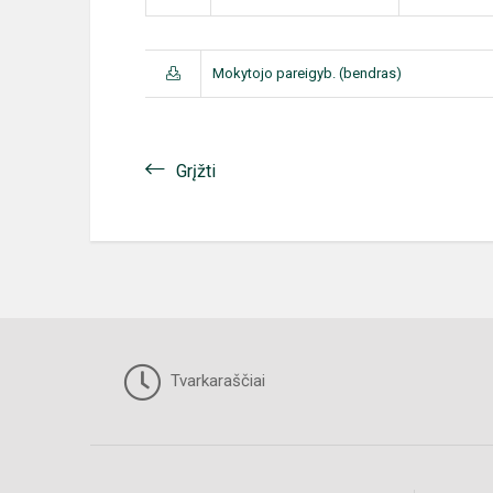
Mokytojo pareigyb. (bendras)
Grįžti
Tvarkaraščiai