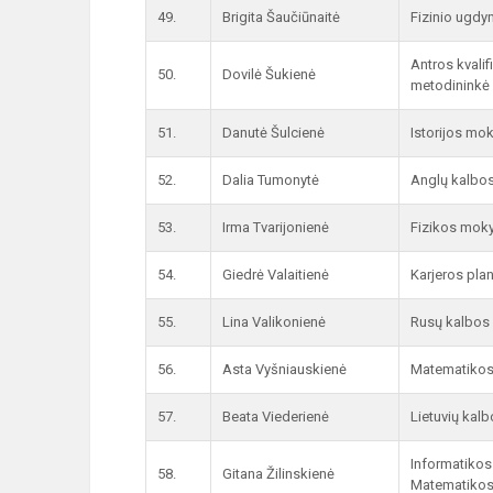
49.
Brigita Šaučiūnaitė
Fizinio ugd
Antros kvali
50.
Dovilė Šukienė
metodininkė
51.
Danutė Šulcienė
Istorijos mo
52.
Dalia Tumonytė
Anglų kalbo
53.
Irma Tvarijonienė
Fizikos moky
54.
Giedrė Valaitienė
Karjeros pla
55.
Lina Valikonienė
Rusų kalbos 
56.
Asta Vyšniauskienė
Matematikos 
57.
Beata Viederienė
Lietuvių kal
Informatikos
58.
Gitana Žilinskienė
Matematikos 