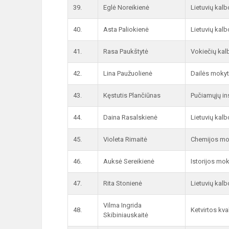
39.
Eglė Noreikienė
Lietuvių kal
40.
Asta Paliokienė
Lietuvių kal
41.
Rasa Paukštytė
Vokiečių kal
42.
Lina Paužuolienė
Dailės mokyt
43.
Kęstutis Plančiūnas
Pučiamųjų i
44.
Daina Rasalskienė
Lietuvių kal
45.
Violeta Rimaitė
Chemijos mo
46.
Auksė Sereikienė
Istorijos mo
47.
Rita Stonienė
Lietuvių kal
Vilma Ingrida
48.
Ketvirtos kva
Skibiniauskaitė