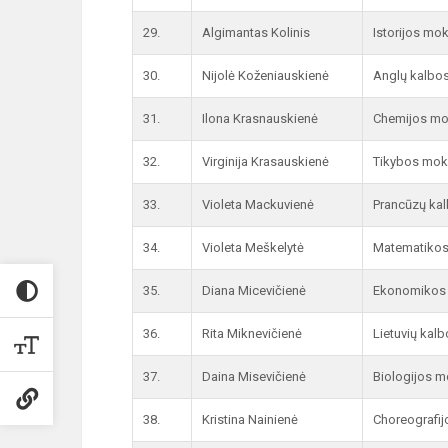
29.
Algimantas Kolinis
Istorijos mo
30.
Nijolė Koženiauskienė
Anglų kalbo
31.
Ilona Krasnauskienė
Chemijos mo
32.
Virginija Krasauskienė
Tikybos mok
33.
Violeta Mackuvienė
Prancūzų ka
34.
Violeta Meškelytė
Matematikos
35.
Diana Micevičienė
Ekonomikos m
36.
Rita Miknevičienė
Lietuvių kal
37.
Daina Misevičienė
Biologijos m
38.
Kristina Nainienė
Choreografij