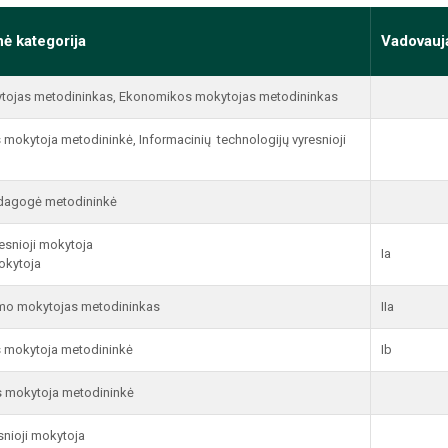
nė kategorija
Vadovauj
ytojas metodininkas, Ekonomikos mokytojas metodininkas
mokytoja metodininkė, Informacinių technologijų vyresnioji
edagogė metodininkė
esnioji mokytoja
Ia
okytoja
ymo mokytojas metodininkas
IIa
 mokytoja metodininkė
Ib
s mokytoja metodininkė
snioji mokytoja