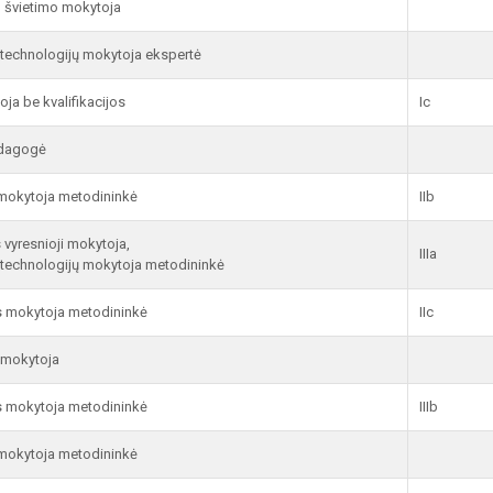
 švietimo mokytoja
 technologijų mokytoja ekspertė
ja be kvalifikacijos
Ic
edagogė
mokytoja metodininkė
IIb
vyresnioji mokytoja,
IIIa
 technologijų mokytoja metodininkė
s mokytoja metodininkė
IIc
 mokytoja
s mokytoja metodininkė
IIIb
mokytoja metodininkė