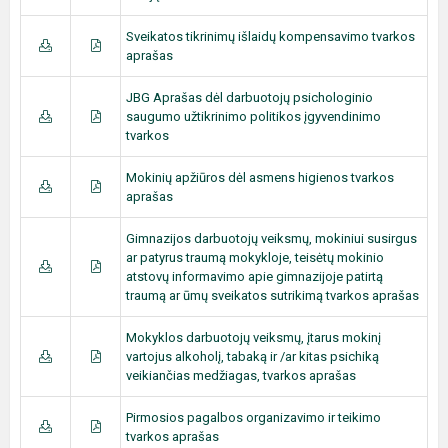
Sveikatos tikrinimų išlaidų kompensavimo tvarkos
aprašas
JBG Aprašas dėl darbuotojų psichologinio
saugumo užtikrinimo politikos įgyvendinimo
tvarkos
Mokinių apžiūros dėl asmens higienos tvarkos
aprašas
Gimnazijos darbuotojų veiksmų, mokiniui susirgus
ar patyrus traumą mokykloje, teisėtų mokinio
atstovų informavimo apie gimnazijoje patirtą
traumą ar ūmų sveikatos sutrikimą tvarkos aprašas
Mokyklos darbuotojų veiksmų, įtarus mokinį
vartojus alkoholį, tabaką ir /ar kitas psichiką
veikiančias medžiagas, tvarkos aprašas
Pirmosios pagalbos organizavimo ir teikimo
tvarkos aprašas