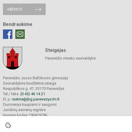
RAŠYKITE
Bendraukime
Steigėjas
Panevėžio miesto savivaldybė
Panevėžio Juozo Balčikonio gimnazija
Savivaldybės biudžetinė įstaiga
Respublikos g. 47, 35170 Panevėžys
Tel./ faks.
(0 45) 46 14 21
El. p.
rastine@jbg.panevezys.lm.lt
Duomenys kaupiami ir saugomi
Juridinių asmenų registre
Įmonės kodas 190419796