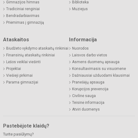
Gimnazijos himnas
Biblioteka
Tradiciniai renginiai
Muziejus
Bendradarbiavimas
Priėmimas į gimnaziją
Ataskaitos
Informacija
Biudžeto vykdymo ataskaitų rinkiniai
Nuorodos
Finansinių ataskaitų rinkiniai
Laisvos darbo vietos
Lėšos veiklai viešinti
Asmens duomenų apsauga
Projektai
Konsultavimasis su visuomene
Viešieji pirkimai
Dažniausiai užduodami klausimai
Parama gimnazijai
Pranešėjų apsauga
Korupcijos prevencija
Civilinė sauga
Teisinė informacija
Atviri duomenys
Pastebėjote klaidų?
Turite pasiūlymų?