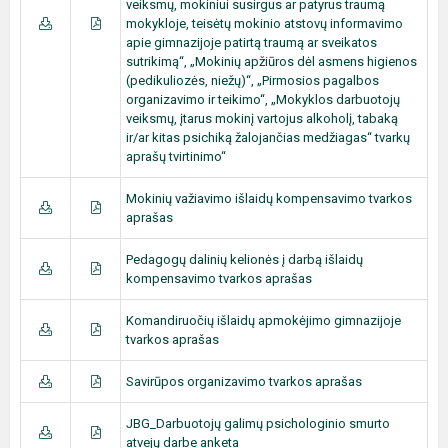
veiksmų, mokiniui susirgus ar patyrus traumą
mokykloje, teisėtų mokinio atstovų informavimo
apie gimnazijoje patirtą traumą ar sveikatos
sutrikimą“, „Mokinių apžiūros dėl asmens higienos
(pedikuliozės, niežų)“, „Pirmosios pagalbos
organizavimo ir teikimo“, „Mokyklos darbuotojų
veiksmų, įtarus mokinį vartojus alkoholį, tabaką
ir/ar kitas psichiką žalojančias medžiagas“ tvarkų
aprašų tvirtinimo“
Mokinių važiavimo išlaidų kompensavimo tvarkos
aprašas
Pedagogų dalinių kelionės į darbą išlaidų
kompensavimo tvarkos aprašas
Komandiruočių išlaidų apmokėjimo gimnazijoje
tvarkos aprašas
Savirūpos organizavimo tvarkos aprašas
JBG_Darbuotojų galimų psichologinio smurto
atvejų darbe anketa