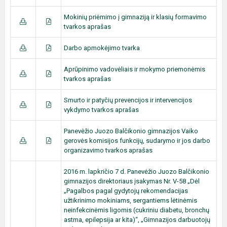
Mokinių priėmimo į gimnaziją ir klasių formavimo
tvarkos aprašas
Darbo apmokėjimo tvarka
Aprūpinimo vadovėliais ir mokymo priemonėmis
tvarkos aprašas
Smurto ir patyčių prevencijos ir intervencijos
vykdymo tvarkos aprašas
Panevėžio Juozo Balčikonio gimnazijos Vaiko
gerovės komisijos funkcijų, sudarymo ir jos darbo
organizavimo tvarkos aprašas
2016 m. lapkričio 7 d. Panevėžio Juozo Balčikonio
gimnazijos direktoriaus įsakymas Nr. V-58 „Dėl
„Pagalbos pagal gydytojų rekomendacijas
užtikrinimo mokiniams, sergantiems lėtinėmis
neinfekcinėmis ligomis (cukriniu diabetu, bronchų
astma, epilepsija ar kita)“, „Gimnazijos darbuotojų