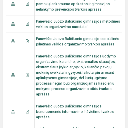
pamokų lankomumo apskaitos ir gimnazijos
nelankymo prevencijos tvarkos aprašas
Panevėžio Juozo Balčikonio gimnazijos metodinės
veiklos organizavimo nuostatai
Panevėžio Juozo Balčikonio gimnazijos socialinės-
pilietinės veiklos organizavimo tvarkos aprašas
Panevėžio Juozo Balčikonio gimnazijos ugdymo
organizavimo karantino, ekstremalios situacijos,
ekstremalaus įvykio ar įvykio, keliančio pavojų
mokinių sveikatai ir gyvybei, laikotarpiu ar esant
aplinkybėms gimnazijoje, dėl kurių ugdymo
procesas negali būti organizuojamas kasdieniu
mokymo proceso organizavimo būdu tvarkos
aprašas
Panevėžio Juozo Balčikonio gimnazijos
bendruomenės informavimo ir švietimo tvarkos
aprašas