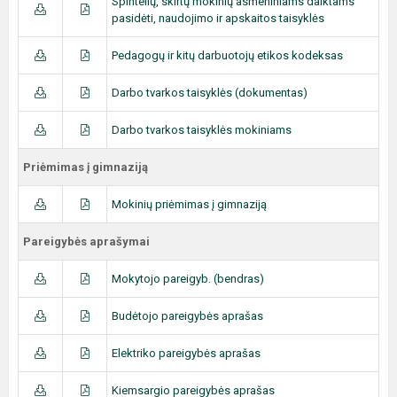
Spintelių, skirtų mokinių asmeniniams daiktams
pasidėti, naudojimo ir apskaitos taisyklės
Pedagogų ir kitų darbuotojų etikos kodeksas
Darbo tvarkos taisyklės (dokumentas)
Darbo tvarkos taisyklės mokiniams
Priėmimas į gimnaziją
Mokinių priėmimas į gimnaziją
Pareigybės aprašymai
Mokytojo pareigyb. (bendras)
Budėtojo pareigybės aprašas
Elektriko pareigybės aprašas
Kiemsargio pareigybės aprašas