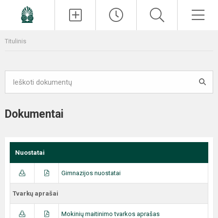
Paieška
Men
Titulinis
Dokumentai
Nuostatai
Gimnazijos nuostatai
Tvarkų aprašai
Mokinių maitinimo tvarkos aprašas