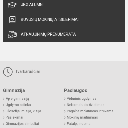
JBG ALUMNI
BUVUSIŲ MOKINIŲ ATSILIEPIMAI
ATNAUJINIMŲ PRENUMERATA
Tvarkaraščiai
Gimnazija
Paslaugos
Apie gimnaziją
Vidurinis ugdymas
Ugdymo aplinka
Neformalusis švietimas
Filosofija, misija, vizija
Pagalba mokiniams ir tėvams
Pasiekimai
Mokinių maitinimas
Gimnazijos simboliai
Patalpų nuoma