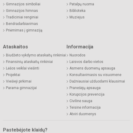
Gimnazijos simboliai
Patalpų nuoma
Gimnazijos himnas
Biblioteka
Tradiciniai renginiai
Muziejus
Bendradarbiavimas
Priėmimas į gimnaziją
Ataskaitos
Informacija
Biudžeto vykdymo ataskaitų rinkiniai
Nuorodos
Finansinių ataskaitų rinkiniai
Laisvos darbo vietos
Lėšos veiklai viešinti
Asmens duomenų apsauga
Projektai
Konsultavimasis su visuomene
Viešieji pirkimai
Dažniausiai užduodami klausimai
Parama gimnazijai
Pranešėjų apsauga
Korupcijos prevencija
Civilinė sauga
Teisinė informacija
Atviri duomenys
Pastebėjote klaidų?