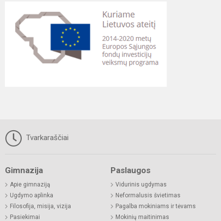
Tvarkaraščiai
Gimnazija
Paslaugos
Apie gimnaziją
Vidurinis ugdymas
Ugdymo aplinka
Neformalusis švietimas
Filosofija, misija, vizija
Pagalba mokiniams ir tėvams
Pasiekimai
Mokinių maitinimas