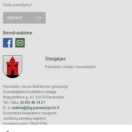
Turite pasiūlymų?
RAŠYKITE
Bendraukime
Steigėjas
Panevėžio miesto savivaldybė
Panevėžio Juozo Balčikonio gimnazija
Savivaldybės biudžetinė įstaiga
Respublikos g. 47, 35170 Panevėžys
Tel./ faks.
(0 45) 46 14 21
El. p.
rastine@jbg.panevezys.lm.lt
Duomenys kaupiami ir saugomi
Juridinių asmenų registre
Įmonės kodas 190419796