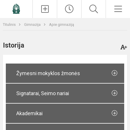
Paieška
Men
Titulinis
Gimnazija
Apie gimnaziją
Istorija
Žymesni mokyklos žmonės
Signatarai, Seimo nariai
Akademikai