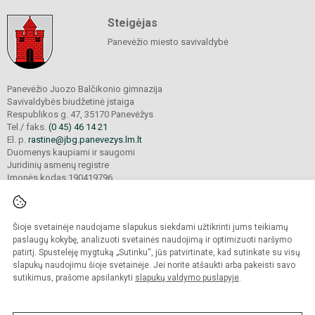
Steigėjas
Panevėžio miesto savivaldybė
Panevėžio Juozo Balčikonio gimnazija
Savivaldybės biudžetinė įstaiga
Respublikos g. 47, 35170 Panevėžys
Tel./ faks.
(0 45) 46 14 21
El. p.
rastine@jbg.panevezys.lm.lt
Duomenys kaupiami ir saugomi
Juridinių asmenų registre
Įmonės kodas 190419796
Šioje svetainėje naudojame slapukus siekdami užtikrinti jums teikiamų
© 2026. Panevėžio Juozo Balčikonio gimnazija. Visos teisės saugomos.
Kopijuoti turinį be raštiško gimnazijos sutikimo griežtai draudžiama.
paslaugų kokybę, analizuoti svetainės naudojimą ir optimizuoti naršymo
patirtį. Spustelėję mygtuką „Sutinku“, jūs patvirtinate, kad sutinkate su visų
Prieinamumo paraiška
Slapukų politika
slapukų naudojimu šioje svetainėje. Jei norite atšaukti arba pakeisti savo
sutikimus, prašome apsilankyti
slapukų valdymo puslapyje
.
Sumanus būdas atnaujinti
mokyklos interneto
svetainę