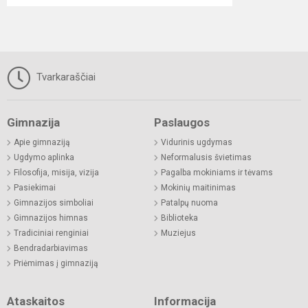
Tvarkaraščiai
Gimnazija
Paslaugos
Apie gimnaziją
Vidurinis ugdymas
Ugdymo aplinka
Neformalusis švietimas
Filosofija, misija, vizija
Pagalba mokiniams ir tėvams
Pasiekimai
Mokinių maitinimas
Gimnazijos simboliai
Patalpų nuoma
Gimnazijos himnas
Biblioteka
Tradiciniai renginiai
Muziejus
Bendradarbiavimas
Priėmimas į gimnaziją
Ataskaitos
Informacija