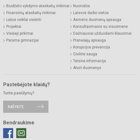
Biudžeto vykdymo ataskaitų rinkiniai
Nuorodos
Finansinių ataskaitų rinkiniai
Laisvos darbo vietos
Lėšos veiklai viešinti
Asmens duomenų apsauga
Projektai
Konsultavimasis su visuomene
Viešieji pirkimai
Dažniausiai užduodami klausimai
Parama gimnazijai
Pranešėjų apsauga
Korupcijos prevencija
Civilinė sauga
Teisinė informacija
Atviri duomenys
Pastebėjote klaidų?
Turite pasiūlymų?
RAŠYKITE
Bendraukime