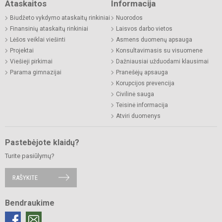
Ataskaitos
Informacija
Biudžeto vykdymo ataskaitų rinkiniai
Nuorodos
Finansinių ataskaitų rinkiniai
Laisvos darbo vietos
Lėšos veiklai viešinti
Asmens duomenų apsauga
Projektai
Konsultavimasis su visuomene
Viešieji pirkimai
Dažniausiai užduodami klausimai
Parama gimnazijai
Pranešėjų apsauga
Korupcijos prevencija
Civilinė sauga
Teisinė informacija
Atviri duomenys
Pastebėjote klaidų?
Turite pasiūlymų?
RAŠYKITE
Bendraukime