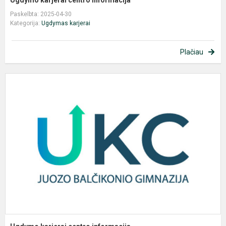
Ugdymo karjerai centro informacija
Paskelbta: 2025-04-30
Kategorija:
Ugdymas karjerai
Plačiau
U
k
c
i