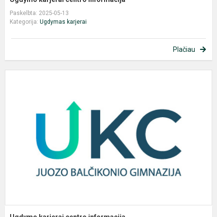
Paskelbta: 2025-05-13
Kategorija:
Ugdymas karjerai
Plačiau
U
k
c
i