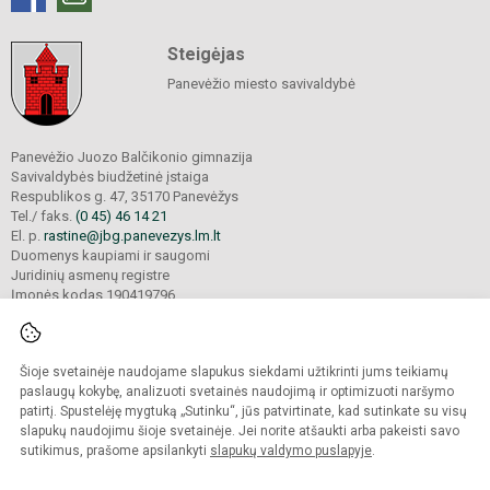
Steigėjas
Panevėžio miesto savivaldybė
Panevėžio Juozo Balčikonio gimnazija
Savivaldybės biudžetinė įstaiga
Respublikos g. 47, 35170 Panevėžys
Tel./ faks.
(0 45) 46 14 21
El. p.
rastine@jbg.panevezys.lm.lt
Duomenys kaupiami ir saugomi
Juridinių asmenų registre
Įmonės kodas 190419796
Šioje svetainėje naudojame slapukus siekdami užtikrinti jums teikiamų
© 2026. Panevėžio Juozo Balčikonio gimnazija. Visos teisės saugomos.
Kopijuoti turinį be raštiško gimnazijos sutikimo griežtai draudžiama.
paslaugų kokybę, analizuoti svetainės naudojimą ir optimizuoti naršymo
patirtį. Spustelėję mygtuką „Sutinku“, jūs patvirtinate, kad sutinkate su visų
Prieinamumo paraiška
Slapukų politika
slapukų naudojimu šioje svetainėje. Jei norite atšaukti arba pakeisti savo
sutikimus, prašome apsilankyti
slapukų valdymo puslapyje
.
Sumanus būdas atnaujinti
mokyklos interneto