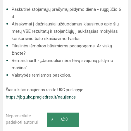
Paskutinė stojamųjų prašymų pildymo diena - rugpjūčio 6
d.
Atsakymai į dažniausiai užduodamus klausimus apie šių
metų VBE rezultatų ir stojančiųjų į aukštąsias mokyklas
konkursinio balo skaičiavimo tvarka.
Tikslinės išmokos būsimiems pegagogams. Ar viską
žinote?
Bernardinai.lt - „Jaunuoliai nėra tėvų svajonių pildymo
mašina“.
Valstybės remiamos paskolos.
Šias ir kitas naujienas rasite UKC puslapyje:
https://jbg.ukc.pragiedres.lt/naujienos
Nepamirškite
5
AČIŪ
padėkoti autoriui