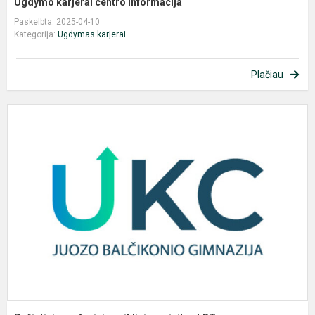
Ugdymo karjerai centro informacija
Paskelbta: 2025-04-10
Kategorija:
Ugdymas karjerai
Plačiau
P
p
v
v
L