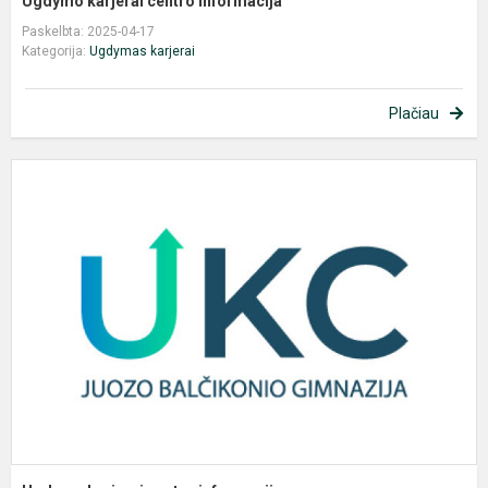
Ugdymo karjerai centro informacija
Paskelbta: 2025-04-17
Kategorija:
Ugdymas karjerai
Plačiau
U
k
c
i