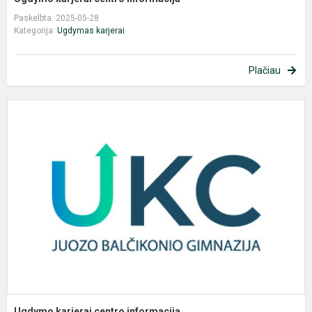
Paskelbta: 2025-05-28
Kategorija:
Ugdymas karjerai
Plačiau
U
k
c
i
Ugdymo karjerai centro informacija