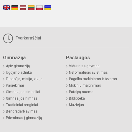
Tvarkaraščiai
Gimnazija
Paslaugos
Apie gimnaziją
Vidurinis ugdymas
Ugdymo aplinka
Neformalusis švietimas
Filosofija, misija, vizija
Pagalba mokiniams ir tėvams
Pasiekimai
Mokinių maitinimas
Gimnazijos simboliai
Patalpų nuoma
Gimnazijos himnas
Biblioteka
Tradiciniai renginiai
Muziejus
Bendradarbiavimas
Priėmimas į gimnaziją