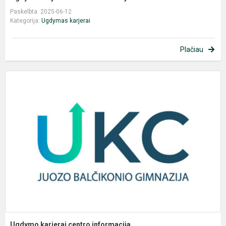
Paskelbta: 2025-06-12
Kategorija:
Ugdymas karjerai
Plačiau
U
k
c
i
Ugdymo karjerai centro informacija