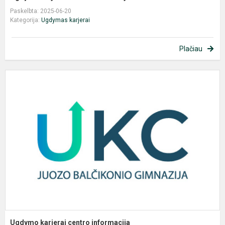
Paskelbta: 2025-06-20
Kategorija:
Ugdymas karjerai
Plačiau
U
k
c
i
Ugdymo karjerai centro informacija