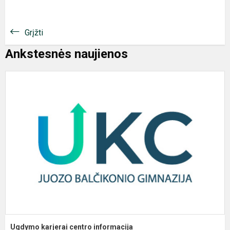
Grįžti
Ankstesnės naujienos
U
k
c
i
Ugdymo karjerai centro informacija