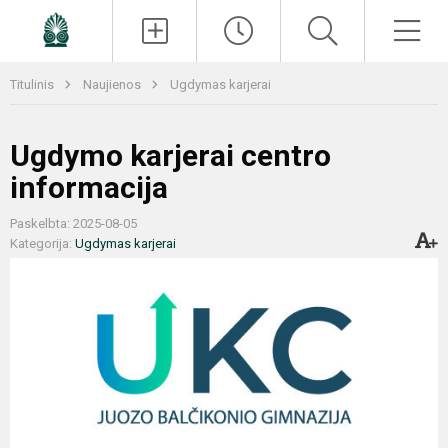
Paieška
Men
Titulinis
Naujienos
Ugdymas karjerai
Ugdymo karjerai centro
informacija
Paskelbta: 2025-08-05
Kategorija:
Ugdymas karjerai