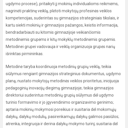
ugdymo procese), pritaikyti jį mokinių individualioms reikmėms,
nagrinėti praktinę veiklą, plėtoti mokytojų profesinės veiklos
kompetencijas, suderintas su gimnazijos strateginiais tikslais, ir
kartu siekti mokinių ir gimnazijos pažangos, keistis informacija,
bendradarbiauti su kitomis gimnazijoje veikiančiomis
metodinėmis grupėms ir kitų mokyklų metodinėmis grupėmis.
Metodinei grupei vadovauja ir veiklą organizuoja grupės narių
išrinktas pirmininkas.
Metodinė taryba koordinuoja metodinių grupių veiklą, teikia
siūlymus rengiant gimnazijos strateginius dokumentus, ugdymo
planą; nustato mokytojų metodinės veiklos prioritetus; inicijuoja
pedagoginių inovacijų diegimą gimnazijoje; teikia gimnazijos
direktoriui suderintus metodinių grupių siūlymus dėl ugdymo
turinio formavimo ir jo įgyvendinimo organizavimo gerinimo;
aptaria mokinių mokymosi poreikius ir susitaria dėl mokomųjų
dalykų, dalykų modulių, pasirenkamųjų dalykų galimos pasiūlos;
atrenka, integruoja ir derina dalykų mokymo turinį; susitaria dėl