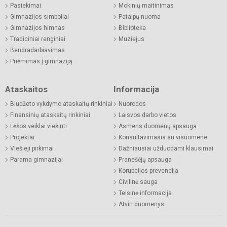
Pasiekimai
Mokinių maitinimas
Gimnazijos simboliai
Patalpų nuoma
Gimnazijos himnas
Biblioteka
Tradiciniai renginiai
Muziejus
Bendradarbiavimas
Priėmimas į gimnaziją
Ataskaitos
Informacija
Biudžeto vykdymo ataskaitų rinkiniai
Nuorodos
Finansinių ataskaitų rinkiniai
Laisvos darbo vietos
Lėšos veiklai viešinti
Asmens duomenų apsauga
Projektai
Konsultavimasis su visuomene
Viešieji pirkimai
Dažniausiai užduodami klausimai
Parama gimnazijai
Pranešėjų apsauga
Korupcijos prevencija
Civilinė sauga
Teisinė informacija
Atviri duomenys