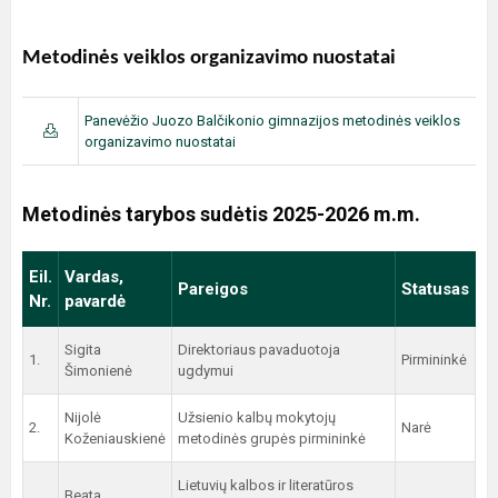
Metodinės veiklos organizavimo nuostatai
Panevėžio Juozo Balčikonio gimnazijos metodinės veiklos
organizavimo nuostatai
Metodinės tarybos sudėtis 2025-2026 m.m.
Eil.
Vardas,
Pareigos
Statusas
Nr.
pavardė
Sigita
Direktoriaus pavaduotoja
1.
Pirmininkė
Šimonienė
ugdymui
Nijolė
Užsienio kalbų mokytojų
2.
Narė
Koženiauskienė
metodinės grupės pirmininkė
Lietuvių kalbos ir literatūros
Beata