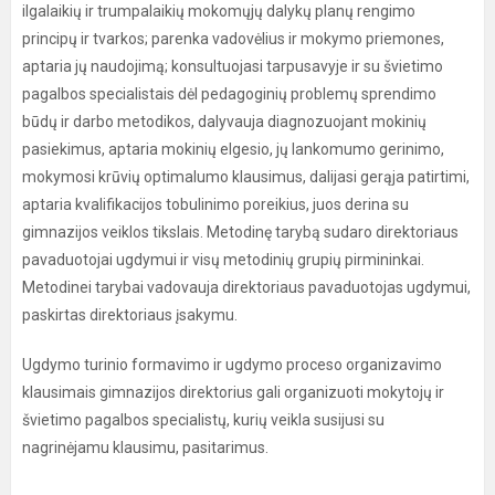
ilgalaikių ir trumpalaikių mokomųjų dalykų planų rengimo
principų ir tvarkos; parenka vadovėlius ir mokymo priemones,
aptaria jų naudojimą; konsultuojasi tarpusavyje ir su švietimo
pagalbos specialistais dėl pedagoginių problemų sprendimo
būdų ir darbo metodikos, dalyvauja diagnozuojant mokinių
pasiekimus, aptaria mokinių elgesio, jų lankomumo gerinimo,
mokymosi krūvių optimalumo klausimus, dalijasi gerąja patirtimi,
aptaria kvalifikacijos tobulinimo poreikius, juos derina su
gimnazijos veiklos tikslais. Metodinę tarybą sudaro direktoriaus
pavaduotojai ugdymui ir visų metodinių grupių pirmininkai.
Metodinei tarybai vadovauja direktoriaus pavaduotojas ugdymui,
paskirtas direktoriaus įsakymu.
Ugdymo turinio formavimo ir ugdymo proceso organizavimo
klausimais gimnazijos direktorius gali organizuoti mokytojų ir
švietimo pagalbos specialistų, kurių veikla susijusi su
nagrinėjamu klausimu, pasitarimus.