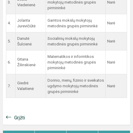
3.
mokytojų metodinės grupės
Narė
Viederienė
pirmininkė
Jolanta
Gamtos mokslų mokytojų
4.
Narė
Jurevičiūtė
metodinės grupės pirmininkė
Danutė
Socialinių mokslų mokytojų
5.
Narė
Šulcienė
metodinės grupės pirmininkė
Matematikos ir informtikos
Gitana
6.
mokytojų metodinės grupės
Narė
Žilinskienė
pirmininkė
Dorinio, menų, fizinio ir sveikatos
Giedrė
7.
ugdymo mokytojų metodinės
Narė
Valaitienė
grupės pirmininkė
Grįžti