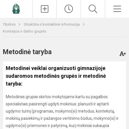
Paieška
Men
Titulinis
Struktūra ir kontaktinė informacija
Komisijos ir darbo grupės
Metodinė taryba
Metodinei veiklai organizuoti gimnazijoje
sudaromos metodinės grupės ir metodinė
taryba:
Metodinės grupės skirtos mokytojams kartu su pagalbos
specialistais pasirengti ugdyti mokinius: planuoti ir aptarti
ugdymo turinį (programas, mokymo(si) metodus, kontekstą,
mokinių pasiekimų ir pažangos vertinimo būdus, mokymo(si) ir
ugdymo(si) priemones ir patyrimą, kurį mokiniai sukaupia