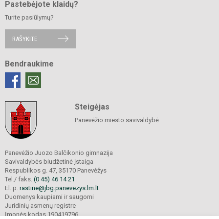
Pastebėjote klaidų?
Turite pasiūlymų?
RAŠYKITE
Bendraukime
Steigėjas
Panevėžio miesto savivaldybė
Panevėžio Juozo Balčikonio gimnazija
Savivaldybės biudžetinė įstaiga
Respublikos g. 47, 35170 Panevėžys
Tel./ faks.
(0 45) 46 14 21
El. p.
rastine@jbg.panevezys.lm.lt
Duomenys kaupiami ir saugomi
Juridinių asmenų registre
Įmonės kodas 190419796