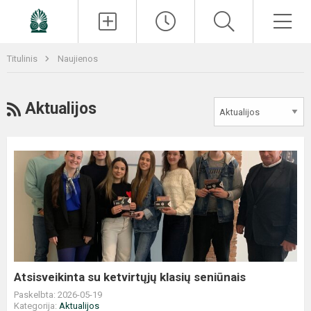
Paieška
Men
Titulinis
Naujienos
RSS
Aktualijos
Atsisveikinta
su
ketvirtųjų
klasių
seniūnais
Atsisveikinta su ketvirtųjų klasių seniūnais
Paskelbta: 2026-05-19
Kategorija:
Aktualijos