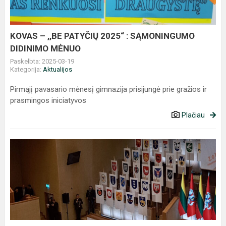
:
SĄMONINGUMO
DIDINIMO
KOVAS – ,,BE PATYČIŲ 2025“ : SĄMONINGUMO
MĖNUO
DIDINIMO MĖNUO
Paskelbta: 2025-03-19
Kategorija:
Aktualijos
Pirmąjį pavasario mėnesį gimnazija prisijungė prie gražios ir
prasmingos iniciatyvos
Plačiau
Signatarų
dovana
–
Lietuvos
vėliava