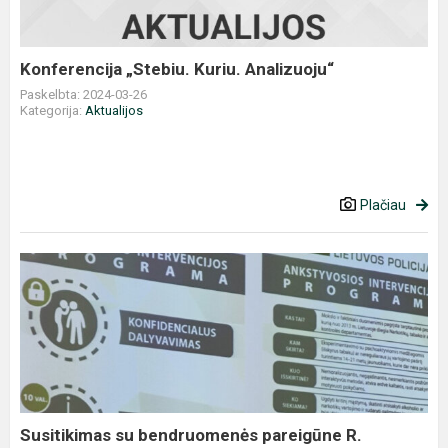
Konferencija „Stebiu. Kuriu. Analizuoju“
Paskelbta: 2024-03-26
Kategorija:
Aktualijos
Plačiau
Susitikimas
su
bendruomenės
pareigūne
R.
Krulikauskiene
Susitikimas su bendruomenės pareigūne R.