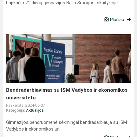
Lapkričio 21 dieną gimnazijos Balio Sruogos skaitykloje
Plačiau
Bendradarbiavimas
su ISM
Vadybos
ir
ekonomikos
universitetu
Bendradarbiavimas su ISM Vadybos ir ekonomikos
universitetu
Paskelbta: 2024-06-07
Kategorija:
Aktualijos
Gimnazijos bendruomenė sėkmingai bendradarbiauja su ISM
Vadybos ir ekonomikos un...