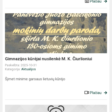
Plačiau
Gimnazijos
kūrėjai
nusilenkė
M.
K.
Čiurlioniui
Gimnazijos kūrėjai nusilenkė M. K. Čiurlioniui
Paskelbta: 2025-10-31
Kategorija:
Aktualijos
Šįmet minime garsaus lietuvių kūrėjo
Plačiau
Lietuvių