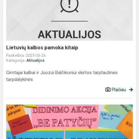
kalbos
pamoka
kitaip
Lietuvių kalbos pamoka kitaip
Paskelbta: 2025-03-26
Kategorija:
Aktualijos
Gimtajai kalbai ir Juozui Balčikoniui skirtos tarptautinės
tarpdalykinės
Plačiau
KOVAS
–
,,BE
PATYČIŲ
2025“