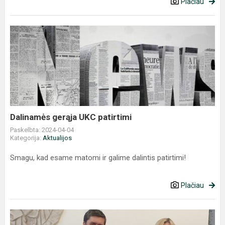
Plačiau
Dalinamės
gerąja
UKC
patirtimi
Dalinamės gerąja UKC patirtimi
Paskelbta: 2024-04-04
Kategorija:
Aktualijos
Smagu, kad esame matomi ir galime dalintis patirtimi!
Plačiau
Darbą