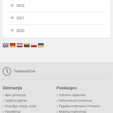
2022
2021
2020
Tvarkaraščiai
Gimnazija
Paslaugos
Apie gimnaziją
Vidurinis ugdymas
Ugdymo aplinka
Neformalusis švietimas
Filosofija, misija, vizija
Pagalba mokiniams ir tėvams
Pasiekimai
Mokinių maitinimas