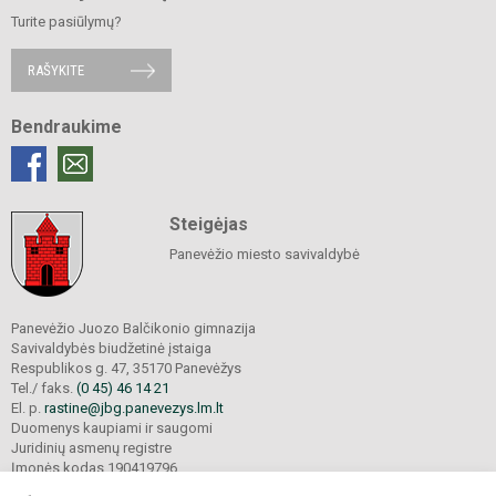
Turite pasiūlymų?
RAŠYKITE
Bendraukime
Steigėjas
Panevėžio miesto savivaldybė
Panevėžio Juozo Balčikonio gimnazija
Savivaldybės biudžetinė įstaiga
Respublikos g. 47, 35170 Panevėžys
Tel./ faks.
(0 45) 46 14 21
El. p.
rastine@jbg.panevezys.lm.lt
Duomenys kaupiami ir saugomi
Juridinių asmenų registre
Įmonės kodas 190419796