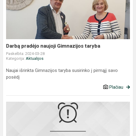
pradėjo
naujoji
Gimnazijos
taryba
Darbą pradėjo naujoji Gimnazijos taryba
Paskelbta: 2024-03-28
Kategorija:
Aktualijos
Naujai išrinkta Gimnazijos taryba susirinko į pirmąjį savo
posėdį
Plačiau
Konferencija
„Stebiu.
Kuriu.
Analizuoju“