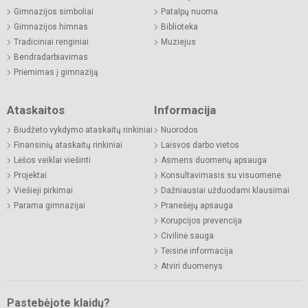
Gimnazijos simboliai
Patalpų nuoma
Gimnazijos himnas
Biblioteka
Tradiciniai renginiai
Muziejus
Bendradarbiavimas
Priėmimas į gimnaziją
Ataskaitos
Informacija
Biudžeto vykdymo ataskaitų rinkiniai
Nuorodos
Finansinių ataskaitų rinkiniai
Laisvos darbo vietos
Lėšos veiklai viešinti
Asmens duomenų apsauga
Projektai
Konsultavimasis su visuomene
Viešieji pirkimai
Dažniausiai užduodami klausimai
Parama gimnazijai
Pranešėjų apsauga
Korupcijos prevencija
Civilinė sauga
Teisinė informacija
Atviri duomenys
Pastebėjote klaidų?