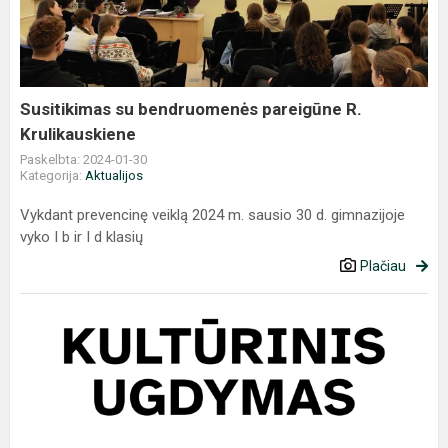
pareigūne
R.
Krulikauskiene
Susitikimas su bendruomenės pareigūne R.
Krulikauskiene
Paskelbta: 2024-01-30
Kategorija:
Aktualijos
Vykdant prevencinę veiklą 2024 m. sausio 30 d. gimnazijoje
vyko I b ir I d klasių
Plačiau
„Sidabrinės
nakties“
spindesys