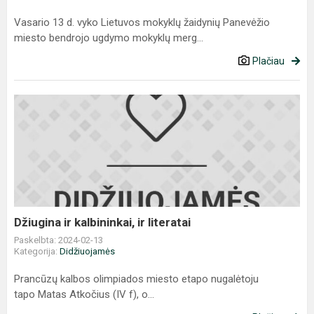
Vasario 13 d. vyko Lietuvos mokyklų žaidynių Panevėžio
miesto bendrojo ugdymo mokyklų merg...
Plačiau
Džiugina
ir
kalbininkai,
ir
literatai
Džiugina ir kalbininkai, ir literatai
Paskelbta: 2024-02-13
Kategorija:
Didžiuojamės
Prancūzų kalbos olimpiados miesto etapo nugalėtoju
tapo Matas Atkočius (IV f), o...