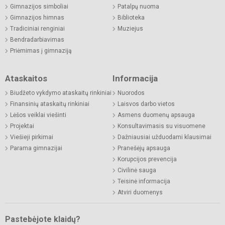
Gimnazijos simboliai
Patalpų nuoma
Gimnazijos himnas
Biblioteka
Tradiciniai renginiai
Muziejus
Bendradarbiavimas
Priėmimas į gimnaziją
Ataskaitos
Informacija
Biudžeto vykdymo ataskaitų rinkiniai
Nuorodos
Finansinių ataskaitų rinkiniai
Laisvos darbo vietos
Lėšos veiklai viešinti
Asmens duomenų apsauga
Projektai
Konsultavimasis su visuomene
Viešieji pirkimai
Dažniausiai užduodami klausimai
Parama gimnazijai
Pranešėjų apsauga
Korupcijos prevencija
Civilinė sauga
Teisinė informacija
Atviri duomenys
Pastebėjote klaidų?