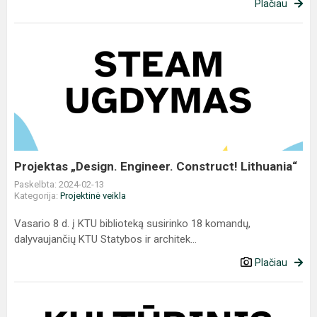
Plačiau
Projektas
„Design.
Engineer.
Construct!
Lithuania“
Projektas „Design. Engineer. Construct! Lithuania“
Paskelbta: 2024-02-13
Kategorija:
Projektinė veikla
Vasario 8 d. į KTU biblioteką susirinko 18 komandų,
dalyvaujančių KTU Statybos ir architek...
Plačiau
Skaitykloje