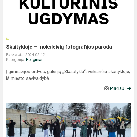
–
moksleivių
fotografijos
paroda
Skaitykloje – moksleivių fotografijos paroda
Paskelbta: 2024-02-12
Kategorija:
Renginiai
Į gimnazijos erdves, galeriją ,,Skaistykla“, veikiančią skaitykloje,
iš miesto savivaldybė...
Plačiau
Sniego
diena