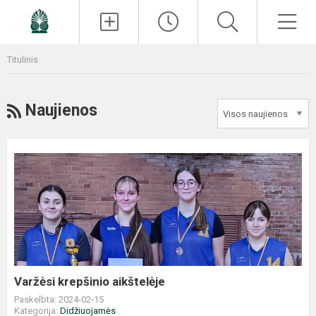
Paieška
Men
Titulinis
RSS
Naujienos
Varžėsi
krepšinio
aikštelėje
Varžėsi krepšinio aikštelėje
Paskelbta: 2024-02-15
Kategorija:
Didžiuojamės