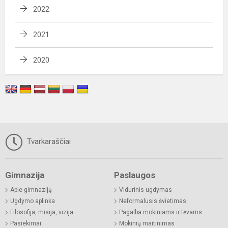
2022
2021
2020
Tvarkaraščiai
Gimnazija
Paslaugos
Apie gimnaziją
Vidurinis ugdymas
Ugdymo aplinka
Neformalusis švietimas
Filosofija, misija, vizija
Pagalba mokiniams ir tėvams
Pasiekimai
Mokinių maitinimas