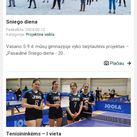
Sniego diena
Paskelbta: 2024-02-12
Kategorija:
Projektinė veikla
Vasario 5-9 d. mūsų gimnazijoje vyko tarptautinis projektas –
„Pasaulinė Sniego diena - 20...
Plačiau
Tenisininkėms
–
I
vieta
Tenisininkėms – I vieta