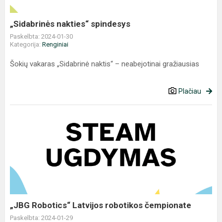
„Sidabrinės nakties“ spindesys
Paskelbta: 2024-01-30
Kategorija:
Renginiai
Šokių vakaras „Sidabrinė naktis“ – neabejotinai gražiausias
Plačiau
„JBG
Robotics“
Latvijos
robotikos
čempionate
„JBG Robotics“ Latvijos robotikos čempionate
Paskelbta: 2024-01-29