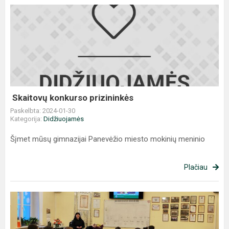
Skaitovų
konkurso
prizininkės
Skaitovų konkurso prizininkės
Paskelbta: 2024-01-30
Kategorija:
Didžiuojamės
Šįmet mūsų gimnazijai Panevėžio miesto mokinių meninio
Plačiau
Susitikimas
su
bendruomenės