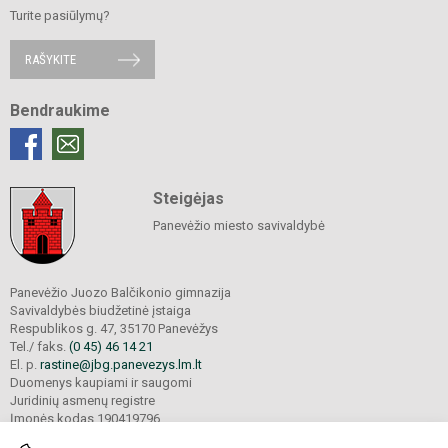
Turite pasiūlymų?
RAŠYKITE
Bendraukime
Steigėjas
Panevėžio miesto savivaldybė
Panevėžio Juozo Balčikonio gimnazija
Savivaldybės biudžetinė įstaiga
Respublikos g. 47, 35170 Panevėžys
Tel./ faks.
(0 45) 46 14 21
El. p.
rastine@jbg.panevezys.lm.lt
Duomenys kaupiami ir saugomi
Juridinių asmenų registre
Įmonės kodas 190419796