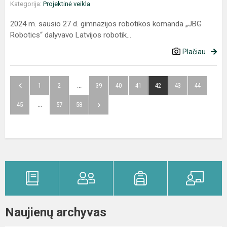
Kategorija:
Projektinė veikla
2024 m. sausio 27 d. gimnazijos robotikos komanda „JBG
Robotics“ dalyvavo Latvijos robotik...
Plačiau
1
2
...
39
40
41
42
43
44
45
...
57
58
Naujienų archyvas