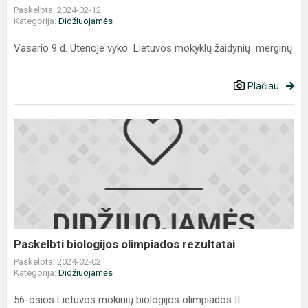
Paskelbta: 2024-02-12
Kategorija:
Didžiuojamės
Vasario 9 d. Utenoje vyko Lietuvos mokyklų žaidynių merginų
Plačiau
Paskelbti
biologijos
olimpiados
rezultatai
Paskelbti biologijos olimpiados rezultatai
Paskelbta: 2024-02-02
Kategorija:
Didžiuojamės
56-osios Lietuvos mokinių biologijos olimpiados II