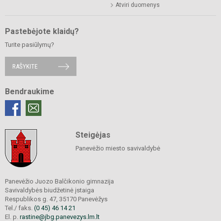
Atviri duomenys
Pastebėjote klaidų?
Turite pasiūlymų?
RAŠYKITE
Bendraukime
Steigėjas
Panevėžio miesto savivaldybė
Panevėžio Juozo Balčikonio gimnazija
Savivaldybės biudžetinė įstaiga
Respublikos g. 47, 35170 Panevėžys
Tel./ faks.
(0 45) 46 14 21
El. p.
rastine@jbg.panevezys.lm.lt