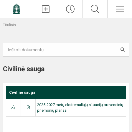
Paieška
Men
Titulinis
Civilinė sauga
Civilinė sauga
2025-2027 metų ekstremaliųjų situacijų prevencinių
priemonių planas