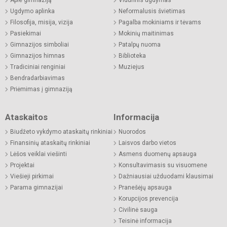
Apie gimnaziją
Vidurinis ugdymas
Ugdymo aplinka
Neformalusis švietimas
Filosofija, misija, vizija
Pagalba mokiniams ir tėvams
Pasiekimai
Mokinių maitinimas
Gimnazijos simboliai
Patalpų nuoma
Gimnazijos himnas
Biblioteka
Tradiciniai renginiai
Muziejus
Bendradarbiavimas
Priėmimas į gimnaziją
Ataskaitos
Informacija
Biudžeto vykdymo ataskaitų rinkiniai
Nuorodos
Finansinių ataskaitų rinkiniai
Laisvos darbo vietos
Lėšos veiklai viešinti
Asmens duomenų apsauga
Projektai
Konsultavimasis su visuomene
Viešieji pirkimai
Dažniausiai užduodami klausimai
Parama gimnazijai
Pranešėjų apsauga
Korupcijos prevencija
Civilinė sauga
Teisinė informacija