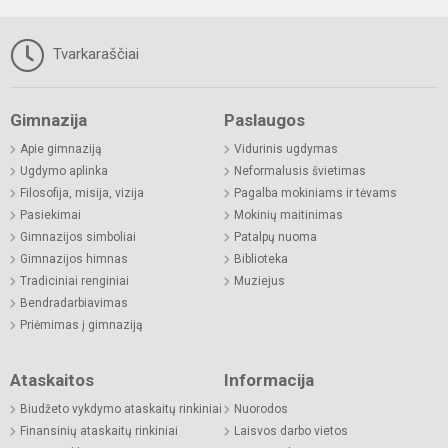
Tvarkaraščiai
Gimnazija
Paslaugos
Apie gimnaziją
Vidurinis ugdymas
Ugdymo aplinka
Neformalusis švietimas
Filosofija, misija, vizija
Pagalba mokiniams ir tėvams
Pasiekimai
Mokinių maitinimas
Gimnazijos simboliai
Patalpų nuoma
Gimnazijos himnas
Biblioteka
Tradiciniai renginiai
Muziejus
Bendradarbiavimas
Priėmimas į gimnaziją
Ataskaitos
Informacija
Biudžeto vykdymo ataskaitų rinkiniai
Nuorodos
Finansinių ataskaitų rinkiniai
Laisvos darbo vietos