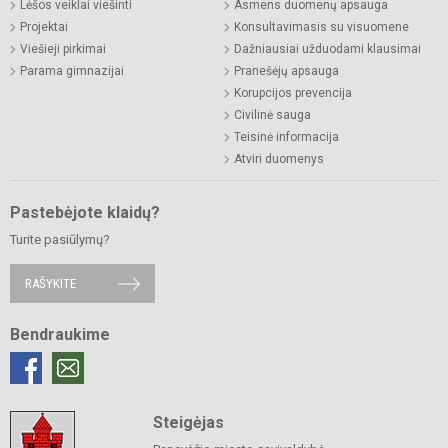
Lėšos veiklai viešinti
Asmens duomenų apsauga
Projektai
Konsultavimasis su visuomene
Viešieji pirkimai
Dažniausiai užduodami klausimai
Parama gimnazijai
Pranešėjų apsauga
Korupcijos prevencija
Civilinė sauga
Teisinė informacija
Atviri duomenys
Pastebėjote klaidų?
Turite pasiūlymų?
RAŠYKITE
Bendraukime
Steigėjas