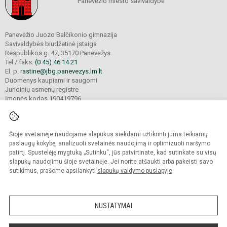
Panevėžio miesto savivaldybė
Panevėžio Juozo Balčikonio gimnazija
Savivaldybės biudžetinė įstaiga
Respublikos g. 47, 35170 Panevėžys
Tel./ faks.
(0 45) 46 14 21
El. p.
rastine@jbg.panevezys.lm.lt
Duomenys kaupiami ir saugomi
Juridinių asmenų registre
Įmonės kodas 190419796
Šioje svetainėje naudojame slapukus siekdami užtikrinti jums teikiamų
© 2026. Panevėžio Juozo Balčikonio gimnazija. Visos teisės saugomos.
Kopijuoti turinį be raštiško gimnazijos sutikimo griežtai draudžiama.
paslaugų kokybę, analizuoti svetainės naudojimą ir optimizuoti naršymo
patirtį. Spustelėję mygtuką „Sutinku“, jūs patvirtinate, kad sutinkate su visų
Prieinamumo paraiška
Slapukų politika
slapukų naudojimu šioje svetainėje. Jei norite atšaukti arba pakeisti savo
sutikimus, prašome apsilankyti
slapukų valdymo puslapyje
.
Sumanus būdas atnaujinti
mokyklos interneto
svetainę
NUSTATYMAI