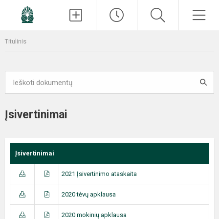
Paieška
Men
Titulinis
Įsivertinimai
Įsivertinimai
2021 Įsivertinimo ataskaita
2020 tėvų apklausa
2020 mokinių apklausa